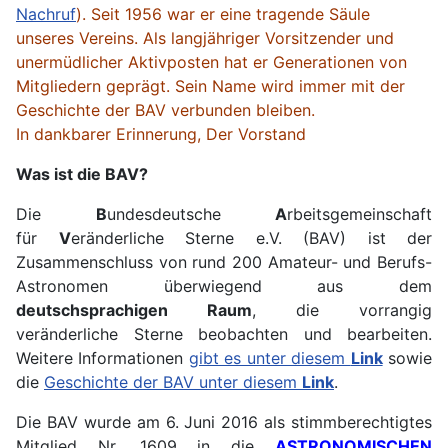
Nachruf
). Seit 1956 war er eine tragende Säule
unseres Vereins. Als langjähriger Vorsitzender und
unermüdlicher Aktivposten hat er Generationen von
Mitgliedern geprägt. Sein Name wird immer mit der
Geschichte der BAV verbunden bleiben.
In dankbarer Erinnerung, Der Vorstand
Was ist die BAV?
Die
B
undesdeutsche
A
rbeitsgemeinschaft
für
V
eränderliche Sterne e.V. (BAV) ist der
Zusammenschluss von rund 200 Amateur- und Berufs-
Astronomen überwiegend aus dem
deutschsprachigen Raum
, die vorrangig
veränderliche Sterne beobachten und bearbeiten.
Weitere Informationen
gibt es unter diesem
Link
sowie
die
Geschichte der BAV unter diesem
Link
.
Die BAV wurde am 6. Juni 2016 als stimmberechtigtes
Mitglied Nr. 1609 in die
ASTRONOMISCHEN