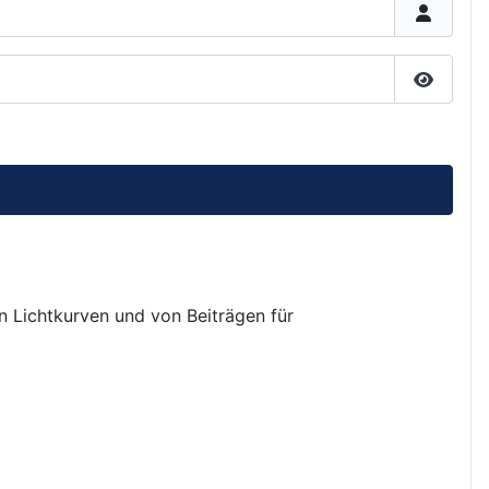
Passwor
on Lichtkurven und von Beiträgen für