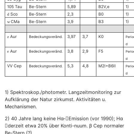
105 Tau
Be-Stern
5,89
B2V,e
1)
Sco
Be-Stern
2,3
B0
1)
d
CMa
Be-Stern
3,9
B3
1)
w
Aur
3,97
3,7
K0
z
Bedeckungsveränd.
Peri
d
Aur
3,8
2,9
F5
e
Bedeckungsveränd.
Peri
d
VV Cep
5,3
4,8
M2I+B6II
Bedeckungsveränd.
Peri
d
1) Spektroskop./photometr. Langzeitmonitoring zur
Aufklärung der Natur zirkumst. Aktivitäten u.
Mechanismen.
2) 40 Jahre lang keine Hα-Emission (vor 1990); Hα
derzeit etwa 20% über Konti-nuum. β Cep normaler
Be-Stern (?)