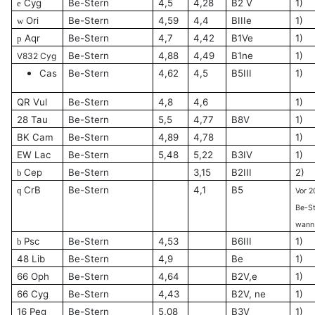
Cyg
Be-Stern
4,5
4,28
B2 V
1)
e
Ori
Be-Stern
4,59
4,4
BIIIe
1)
w
Aqr
Be-Stern
4,7
4,42
B1Ve
1)
p
Be-Stern
4,88
4,49
B1ne
1)
V832 Cyg
Cas
Be-Stern
4,62
4,5
B5III
1)
QR Vul
Be-Stern
4,8
4,6
1)
28 Tau
Be-Stern
5,5
4,77
B8V
1)
BK Cam
Be-Stern
4,89
4,78
1)
EW Lac
Be-Stern
5,48
5,22
B3IV
1)
Cep
Be-Stern
3,15
B2III
2)
b
CrB
Be-Stern
4,1
B5
q
Vor 2
Be-St
wann
Psc
Be-Stern
4,53
B6III
1)
b
48 Lib
Be-Stern
4,9
Be
1)
66 Oph
Be-Stern
4,64
B2V,e
1)
66 Cyg
Be-Stern
4,43
B2V, ne
1)
16 Peg
Be-Stern
5,08
B3V
1)