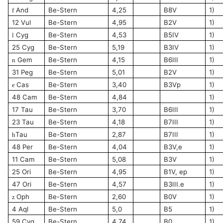
And
Be-Stern
4,25
B8V
1)
f
12 Vul
Be-Stern
4,95
B2V
1)
Cyg
Be-Stern
4,53
B5IV
1)
l
25 Cyg
Be-Stern
5,19
B3IV
1)
Gem
Be-Stern
4,15
B6III
1)
n
31 Peg
Be-Stern
5,01
B2V
1)
Cas
Be-Stern
3,40
B3Vp
1)
e
48 Cam
Be-Stern
4,84
1)
17 Tau
Be-Stern
3,70
B6III
1)
23 Tau
Be-Stern
4,18
B7III
1)
Tau
Be-Stern
2,87
B7III
1)
h
48 Per
Be-Stern
4,04
B3V,e
1)
11 Cam
Be-Stern
5,08
B3V
1)
25 Ori
Be-Stern
4,95
B1V, ep
1)
47 Ori
Be-Stern
4,57
B3III.e
1)
Oph
Be-Stern
2,60
B0V
1)
z
4 Aql
Be-Stern
5,0
B5
1)
59 Cyg
Be-Stern
4,74
B0
1)