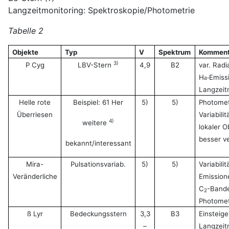
Langzeitmonitoring: Spektroskopie/Photometrie
Tabelle 2
Objekte
Typ
V
Spektrum
Komment
3)
P Cyg
LBV-Stern
4,9
B2
var. Radi
H
Emiss
a-
Langzeit
Helle rote
Beispiel: 61 Her
5)
5)
Photomet
Überriesen
Variabili
4)
weitere
lokaler O
besser v
bekannt/interessant
Mira-
Pulsationsvariab.
5)
5)
Variabili
Veränderliche
Emission
C
-Bande
2
Photomet
ß Lyr
Bedeckungsstern
3,3
B3
Einsteig
–
Langzeit