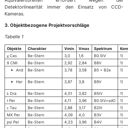
Detektorlinearität immer den Einsatz von CCD-
Kameras.
3. Objektbezogene Projektvorschläge
Tabelle 1
Objekte
Charakter
Vmin
Vmax
Spektrum
Kom
Cas
Be-Stern
3,0
1,6
B0.5IV
1)
g
ß CMi
Be-Stern
2,92
2,84
B8V
1)
And
Be-Stern
3,78
3,58
B5 + B2e
1)
Her
Be-Stern
3,87
3,8
B9V
1)
Dra
Be-Stern
4,01
3,82
B5IV
1)
k
Per
Be-Stern
4,11
3,96
B0.5IV+sdO
1)
f
Tau
Be-Stern
2,88
3,17
B2III
1)
z
MX Per
Be-Stern
4,09
4,0
B3V
1)
psi Per
Be-Stern
4,23
3,96
B4V
1)