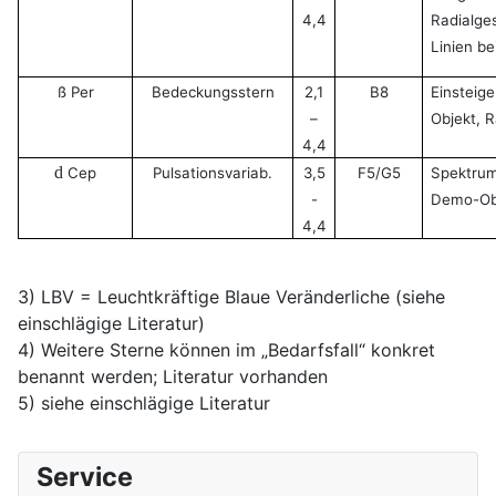
4,4
Radialge
Linien b
ß Per
Bedeckungsstern
2,1
B8
Einsteig
–
Objekt,
R
4,4
d
Cep
Pulsationsvariab.
3,5
F5/G5
Spektrum
-
Demo-Ob
4,4
3) LBV = Leuchtkräftige Blaue Veränderliche (siehe
einschlägige Literatur)
4) Weitere Sterne können im „Bedarfsfall“ konkret
benannt werden; Literatur vorhanden
5) siehe einschlägige Literatur
Service