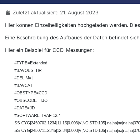
Details
Zuletzt aktualisiert: 21. August 2023
Hier können Einzelhelligkeiten hochgeladen werden. Die
Eine Beschreibung des Aufbaues der Daten befindet sich
Hier ein Beispiel für CCD-Messungen:
#TYPE=Extended
#BAVOBS=HR
#DELIM=|
#BAVCAT=
#OBSTYPE=CCD
#OBSCODE=HJO
#DATE=JD
#SOFTWARE=IRAF 12.4
SS CYG|2450702.1234|11.15|0.003|V|NO|STD|105| na|na|na|na|na|070
SS CYG|2450711.2345|12.34|0.003|V|NO|STD|105| na|na|na|na|na|070