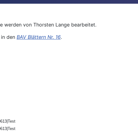
se werden von Thorsten Lange bearbeitet.
 in den
BAV Blättern Nr. 16
.
613|Test
613|Test