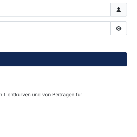
Passwor
on Lichtkurven und von Beiträgen für