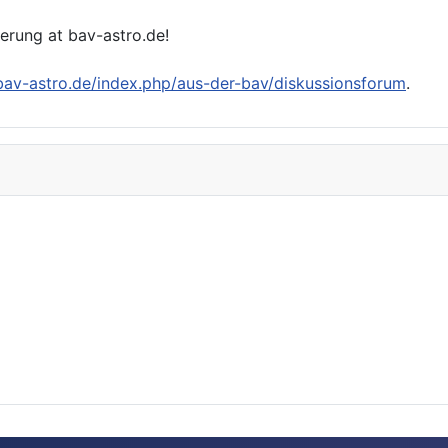
ierung at bav-astro.de!
/bav-astro.de/index.php/aus-der-bav/diskussionsforum
.