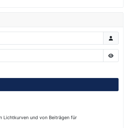
Passwor
on Lichtkurven und von Beiträgen für