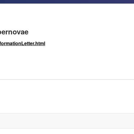
pernovae
formationLetter.html