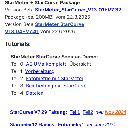
StarMeter + StarCurve Package
Version Beta
StarMeter_StarCurve_V13.01+V7.37
Package (ca. 200MB) vom 22.3.2025
Version Beta
StarMeter StarCurve
V13.04+V7.4
1
vom 22.6.2026
Tutorials:
StarMeter StarCurve Seestar-Demo:
Teil 0:
AE UMa komplett
Übersicht
Teil 1:
Vorbereitung
Teil 2:
Fotometrie mit StarMeter
Teil 3:
Bearbeitung mit StarCurve
Teil 4:
Dateien
StarCurve V7.29 Faltung:
Teil1
Te
il2
neu
Nov 2024
Starmeter12 Basics - Fotometry1
neu Juni 2021