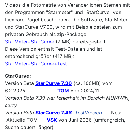
Videos die Fotometrie von Veränderlichen Sternen mit
den Programmen "Starmeter" und "StarCurve" von
Lienhard Pagel beschrieben. Die Software, StarMeter
und StarCurve V7.00, wird mit Beispieldateien zum
privaten Gebrauch als zip-Package
StarMeter+StarCurve
(7 MB) bereitsgestellt .
Diese Version enthält Test-Dateien und ist
entprechend größer (417 MB):
StarMeter+StarCurve+Test
.
StarCurve:
Version Beta
StarCurve 7.36
(ca. 100MB) vom
6.2.2025
TOM
von 2024/11
Version Beta 7.39 war fehlerhaft im Bereich MUNIWIN,
sorry.
Version Beta
StarCurve 7.4
6
TestVersion
Neu:
Aktuelle TOM
VSX
von Juni 2026 (umfangreich,
Suche dauert länger)