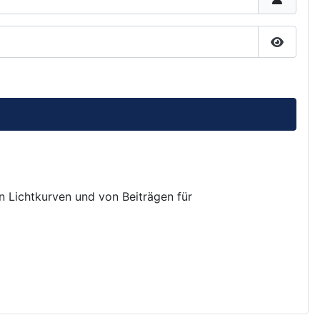
Passwor
on Lichtkurven und von Beiträgen für