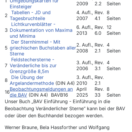
1
Umgebungskarten für
2009
2.2
Seiten
Einsteiger
Tabellen - JD und
4. Aufl.,
Rev.
8
2
Tagesbruchteile
2007
4.1
Seiten
Lichtkurvenblätter -
6. Aufl.,
Rev.
12
3
Dokumentation von Maxima
2013
6.0
Seiten
und Minima
Der Sternhimmel - Mit
2. Aufl.,
Rev.
4
5
griechischen Buchstaben aller
2008
2.1
Seiten
Sterne
Feldstechersterne -
3. Aufl.,
Rev.
4
7
Veränderliche bis zur
2006
3.1
Seiten
Grenzgröße 8,5m
Die Übung der
3. Aufl.,
Rev.
8
Argelandermethode
(DIN A4)
2010
2.1
Beobachtungsmeldungen an
April
Rev.
8
16
die BAV
(DIN A4) BAVB16
2025
33
Seiten
Unser Buch „BAV Einführung - Einführung in die
Beobachtung Veränderlicher Sterne“ kann bei der BAV
oder über den Buchhandel bezogen werden.
Werner Braune, Bela Hassforther und Wolfgang